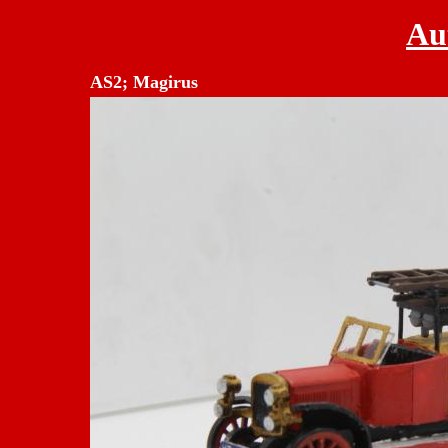
Au
AS2; Magirus