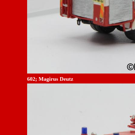
602; Magirus Deutz