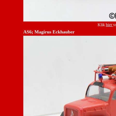
Klik
hier
v
AS6; Magirus Eckhauber