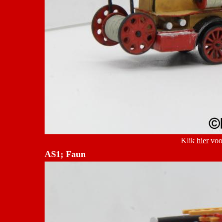
Klik
hier
voor
AS1; Faun