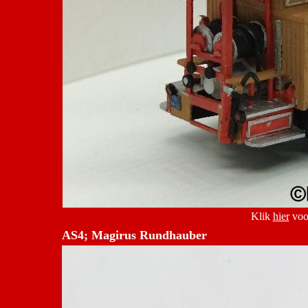
Klik
hier
voor
AS4; Magirus Rundhauber