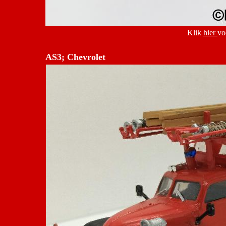
Klik
hier
vo
AS3; Chevrolet