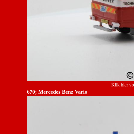
Klik
hier
vo
670; Mercedes Benz Vario