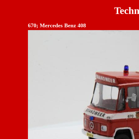
Techn
670; Mercedes Benz 408